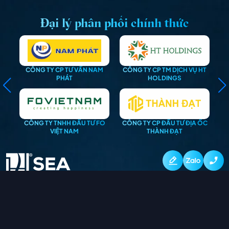
Đại lý phân phối chính thức
TƯ VẤN NAM
CÔNG TY CP TM DỊCH VỤ HT
CÔNG TY TNHH ĐT KIM 
ÁT
HOLDINGS
GROUP
H ĐẦU TƯ FO
CÔNG TY CP ĐẦU TƯ ĐỊA ỐC
CÔNG TY TNHH ĐẦU TƯ
 NAM
THÀNH ĐẠT
HOÀNG TUẤN
27 Quốc Lộ 13, Phường 26, Quận Bình Thạnh, TP.HCM
info@destinocentro.vn