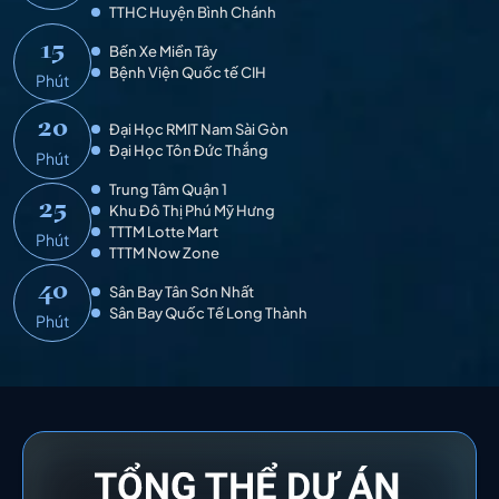
TTHC Huyện Bình Chánh
15
Bến Xe Miền Tây
Bệnh Viện Quốc tế CIH
Phút
20
Đại Học RMIT Nam Sài Gòn
Đại Học Tôn Đức Thắng
Phút
Trung Tâm Quận 1
25
Khu Đô Thị Phú Mỹ Hưng
TTTM Lotte Mart
Phút
TTTM Now Zone
40
Sân Bay Tân Sơn Nhất
Sân Bay Quốc Tế Long Thành
Phút