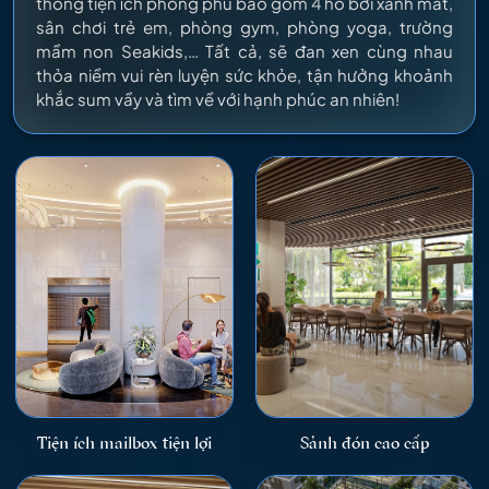
thống tiện ích phong phú bao gồm 4 hồ bơi xanh mát,
sân chơi trẻ em, phòng gym, phòng yoga, trường
mầm non Seakids,… Tất cả, sẽ đan xen cùng nhau
thỏa niềm vui rèn luyện sức khỏe, tận hưởng khoảnh
khắc sum vầy và tìm về với hạnh phúc an nhiên!
Tiện ích mailbox tiện lợi
Sảnh đón cao cấp