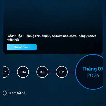
[CẬP NHẬT] Tiến Độ Thi Công Dự Án Destino Centro Tháng 7/2026
Mới Nhất
Xem thêm
Tháng 07
T03
T04
T05
T06
2026
Xem tất cả