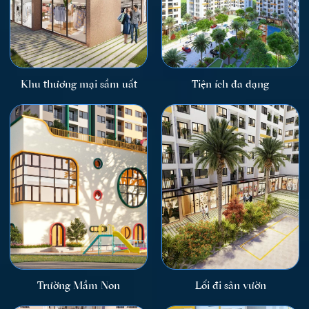
Khu thương mại sầm uất
Tiện ích đa dạng
Trường Mầm Non
Lối đi sân vườn