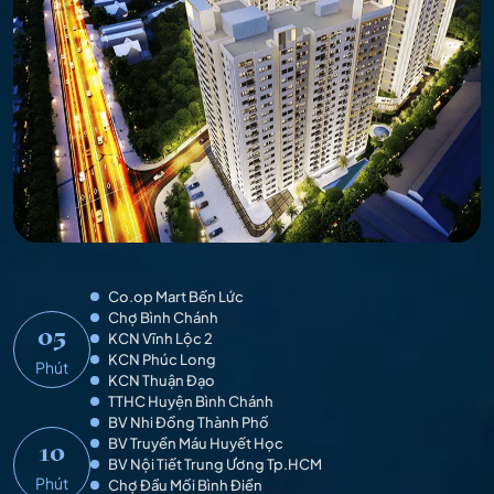
Co.op Mart Bến Lức
Chợ Bình Chánh
05
KCN Vĩnh Lộc 2
KCN Phúc Long
Phút
KCN Thuận Đạo
TTHC Huyện Bình Chánh
BV Nhi Đồng Thành Phố
BV Truyền Máu Huyết Học
10
BV Nội Tiết Trung Ương Tp.HCM
Phút
Chợ Đầu Mối Bình Điền