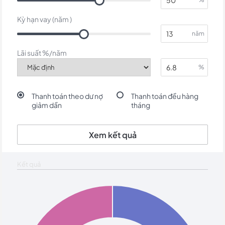
Kỳ hạn vay (năm )
năm
Lãi suất %/năm
%
Thanh toán theo dư nợ
Thanh toán đều hàng
giảm dần
tháng
Xem kết quả
Kết quả