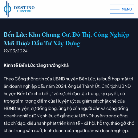
MENU
Skip to content
Bến Lức: Khu Chung Cư, Đô Thị, Công Nghiệp
Mới Được Đầu Tư Xây Dựng
19/03/2024
Kinh tế Bến Lức tăng trưởng khá
Theo Cổng thông tin của UBND huyện Bến Lức, tại buổi họp mặt tri
ân doanh nghiệp đầu năm 2024, ông Lê Thành Út, Chủ tịch UBND
huyện Bến Lức cho biết, “với sự chỉ đạo tập trung, kỳ quyết, có
trọng tâm, trọng điểm của Huyện uỷ; sự giám sát chặt chẽ của
HĐND huyện; sự đồng lòng, ủng hộ của người dân và cộng đồng
doanh nghiệp (DN); nhiều cố gắng của UBND huyện trong công
tác chỉ đạo, điều hành phát triển kinh tế – xã hội, hỗ trợ, tháo gỡ khó
khăn trong sản xuất, kinh doanh của người dân và doanh nghiệp.