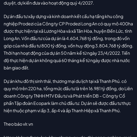
duyệt, dự kiến đưa vào hoạt động quý 4/2027.
Dự án đầu tư xây dựng và kinh doanh kết cấu hạ tầng khu công
nghiệp Prodezi của Công ty CP Prodezi Long An có quy mô 400ha
được thực hiện tại xã Lương Hòa và xã Tân Hòa, huyện Bến Lức, tỉnh
Long An. Vốn đầu tư của dự án là 4.604,768 tỷ đồng, trong đó vốn
góp của nhà đầu tư 800 tỷ đồng, vốn huy động 3.804,768 tỷ đồng.
Thời hạn hoạt động của dự án 50 năm kể từ ngày 23/4/2022. Tiến
độ thực hiện dự án không quá 60 tháng kể từ ngày được nhà nước
bàn giao đất.
Dự án khu đô thị sinh thái, thương mại du lịch tại xã Thanh Phú. có
quy mô trên 220 ha, tổng mức đầu tư là trên 16.981 tỷ đồng, do Liên
doanh Công ty TNHH MTV Đầu tư và Phát triển DB – Công ty Cổ
phần Tập đoàn Ecopark làm chủ đầu tư. Dự án sẽ được đầu tư thực
hiện thuộc phạm vi ấp 3, ấp 4 và ấp Thanh Hiệp xã Thanh Phú.
Theo báo vlr.vn