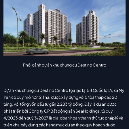
Phối cảnh dự án khu chung cư Destino Centro
Dự án khu chung cư Destino Centro tọa lạc tại 54 Quốc lộ 1A, xã Mỹ
Yên có quy mô hơn 2,1 ha, được xây dựng với 5 tòa tháp cao 20
tầng, với tổng vốn đầu tư gần 2.283 tỷ đồng. Đây là dự án được
phát triển bởi Công ty CP Bất động sản SeaHoldings, từ quý
4/2023 đến quý 3/2027 là giai đoạn hoàn thành thủ tục pháp lý và
triển khai xây dựng các hạng mục dự án theo quy hoạch được