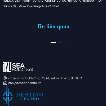
https://vlr.vn/ben-luc-khu-chung-cu-do-thi-cong-nghiep-moi-
duoc-dau-tu-xay-dung-17839.html
PIN UP CASINO – AZƏRBAYCANDA ONLAYN KAZINO PIN-UP
03/07/2026
Tin liên quan
XEM THÊM
27 Quốc Lộ 13, Phường 26, Quận Bình Thạnh, TP.HCM
info@destinocentro.vn