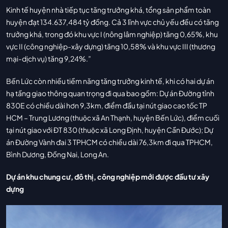
Kinh tế huyện nhà tiếp tục tăng trưởng khá, tổng sản phẩm toàn
huyện đạt 134.637,484 tỷ đồng. Cả 3 lĩnh vực chủ yếu đều có tăng
trưởng khá, trong đó khu vực I (nông lâm nghiệp) tăng 0,65%, khu
vực II (công nghiệp-xây dựng) tăng 10,58% và khu vực III (thương
mại-dịch vụ) tăng 9,24%.”
Bến Lức còn nhiều tiềm năng tăng trưởng kinh tế, khi có hai dự án
hạ tầng giao thông quan trọng đi qua bao gồm: Dự án Đường tỉnh
830E có chiều dài hơn 9,3km, điểm đầu tại nút giao cao tốc TP
HCM – Trung Lương (thuộc xã An Thạnh, huyện Bến Lức), điểm cuối
tại nút giao với ĐT 830 (thuộc xã Long Định, huyện Cần Đước); Dự
án Đường Vành đai 3 TPHCM có chiều dài 76,3km đi qua TPHCM,
Bình Dương, Đồng Nai, Long An.
Dự án khu chung cư, đô thị, công nghiệp mới được đầu tư xây
dựng