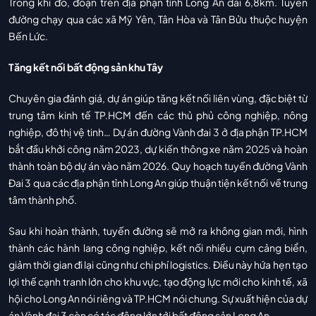
Trong khi đó, đoạn trên địa phận tỉnh Long An dài 6,8km. Tuyến
đường chạy qua các xã Mỹ Yên, Tân Hòa và Tân Bửu thuộc huyện
Bến Lức.
Tăng kết nối bất động sản khu Tây
Chuyên gia đánh giá, dự án giúp tăng kết nối liên vùng, đặc biệt từ
trung tâm kinh tế TP.HCM đến các thủ phủ công nghiệp, nông
nghiệp, đô thị vệ tinh… Dự án đường Vành đai 3 ở địa phận TP.HCM
bắt đầu khởi công năm 2023, dự kiến thông xe năm 2025 và hoàn
thành toàn bộ dự án vào năm 2026. Quy hoạch tuyến đường Vành
Đai 3 qua các địa phận tỉnh Long An giúp thuận tiện kết nối về trung
tâm thành phố.
Sau khi hoàn thành, tuyến đường sẽ mở ra không gian mới, hình
thành các hành lang công nghiệp, kết nối nhiều cụm cảng biển,
giảm thời gian đi lại cũng như chi phí logistics. Điều này hứa hẹn tạo
lợi thế cạnh tranh lớn cho khu vực, tạo động lực mới cho kinh tế, xã
hội cho Long An nói riêng và TP.HCM nói chung. Sự xuất hiện của dự
án Vành đai 3 còn có tác động lớn tới bất động sản Long An.