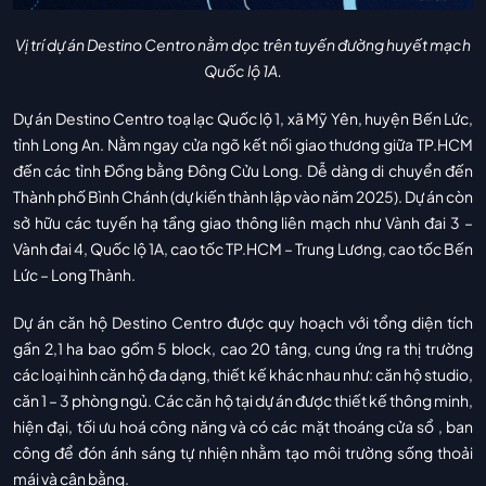
Vị trí dự án Destino Centro nằm dọc trên tuyến đường huyết mạch
Quốc lộ 1A.
Dự án Destino Centro toạ lạc Quốc lộ 1, xã Mỹ Yên, huyện Bến Lức,
tỉnh Long An. Nằm ngay cửa ngõ kết nối giao thương giữa TP.HCM
đến các tỉnh Đồng bằng Đông Cửu Long. Dễ dàng di chuyển đến
Thành phố Bình Chánh (dự kiến thành lập vào năm 2025). Dự án còn
sở hữu các tuyến hạ tầng giao thông liên mạch như Vành đai 3 –
Vành đai 4, Quốc lộ 1A, cao tốc TP.HCM – Trung Lương, cao tốc Bến
Lức – Long Thành.
Dự án căn hộ Destino Centro được quy hoạch với tổng diện tích
gần 2,1 ha bao gồm 5 block, cao 20 tâng, cung ứng ra thị trường
các loại hình căn hộ đa dạng, thiết kế khác nhau như: căn hộ studio,
căn 1 – 3 phòng ngủ. Các căn hộ tại dự án được thiết kế thông minh,
hiện đại, tối ưu hoá công năng và có các mặt thoáng cửa sổ , ban
công để đón ánh sáng tự nhiện nhằm tạo môi trường sống thoải
mái và cân bằng.