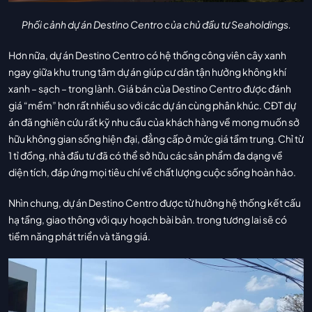
Phối cảnh dự án Destino Centro của chủ đầu tư Seaholdings.
Hơn nữa, dự án Destino Centro có hệ thống công viên cây xanh
ngay giữa khu trung tâm dự án giúp cư dân tận hưởng không khí
xanh – sạch – trong lành. Giá bán của Destino Centro được đánh
giá “mềm” hơn rất nhiều so với các dự án cùng phân khúc. CĐT dự
án đã nghiên cứu rất kỹ nhu cầu của khách hàng về mong muốn sở
hữu không gian sống hiện đại, đẳng cấp ở mức giá tầm trung. Chỉ từ
1 tỉ đồng, nhà đầu tư đã có thể sở hữu các sản phẩm đa dạng về
diện tích, đáp ứng mọi tiêu chí về chất lượng cuộc sống hoàn hảo.
Nhìn chung, dự án Destino Centro được từ hưởng hệ thống kết cấu
hạ tầng, giao thông với quy hoạch bài bản. trong tương lai sẽ có
tiềm năng phát triển và tăng giá.