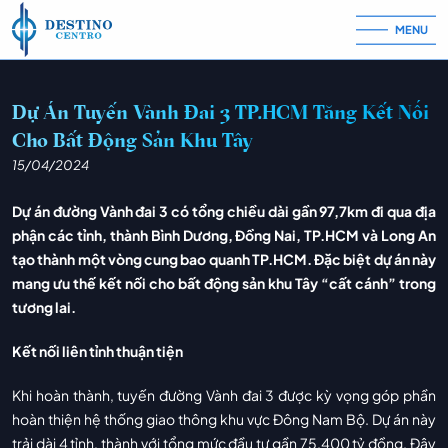
MENU
Skip to content
Dự Án Tuyến Vành Đai 3 TP.HCM Tăng Kết Nối
Cho Bất Động Sản Khu Tây
15/04/2024
Dự án đường Vành đai 3 có tổng chiều dài gần 97,7km đi qua địa
phận các tỉnh, thành Bình Dương, Đồng Nai, TP.HCM và Long An
tạo thành một vòng cung bao quanh TP.HCM. Đặc biệt dự án này
mang ưu thế kết nối cho bất động sản khu Tây “cất cánh” trong
tương lai.
Kết nối liên tỉnh thuận tiện
Khi hoàn thành, tuyến đường Vành đai 3 được kỳ vọng góp phần
hoàn thiện hệ thống giao thông khu vực Đông Nam Bộ. Dự án này
trải dài 4 tỉnh, thành với tổng mức đầu tư gần 75.400 tỷ đồng. Đây