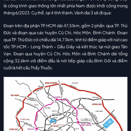
là công trình giao thông lớn nhất phía Nam được khởi công trong
tháng 6/2023. Cụ thể, tại 4 tỉnh thành, Vành đai 3 sẽ đi qua:
Đoạn trên địa phận TP.HCM dài 47,51km, gồm 2 phần: qua TP. Thủ
Đức và đoạn qua các huyện Củ Chi, Hóc Môn, Bình Chánh. Đoạn
qua TP. Thủ Đức có chiều dài 14,73km, tính từ điểm giáp với nút cao
tốc TP.HCM – Long Thành – Dầu Giây và kết thúc tại nút giao Tân
Vạn. Đoạn qua huyện Củ Chi, Hóc Môn và Bình Chánh dài tổng
cộng 32,6km với điểm đầu là nơi tiếp giáp cầu Bình Gởi và điểm
cuối là hết cầu Thầy Thuốc.