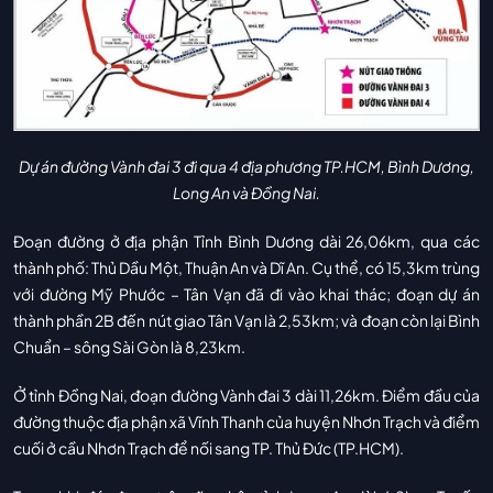
Dự án đường Vành đai 3 đi qua 4 địa phương TP.HCM, Bình Dương,
Long An và Đồng Nai.
Đoạn đường ở địa phận Tỉnh Bình Dương dài 26,06km, qua các
thành phố: Thủ Dầu Một, Thuận An và Dĩ An. Cụ thể, có 15,3km trùng
với đường Mỹ Phước – Tân Vạn đã đi vào khai thác; đoạn dự án
thành phần 2B đến nút giao Tân Vạn là 2,53km; và đoạn còn lại Bình
Chuẩn – sông Sài Gòn là 8,23km.
Ở tỉnh Đồng Nai, đoạn đường Vành đai 3 dài 11,26km. Điểm đầu của
đường thuộc địa phận xã Vĩnh Thanh của huyện Nhơn Trạch và điểm
cuối ở cầu Nhơn Trạch để nối sang TP. Thủ Đức (TP.HCM).