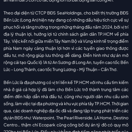
Theo đại diện từ CTCP BĐS SeaHoldings, cho biết thị trường BĐS
Bến Lức (Long An) hiện nay đang có những dấu hiệu tích cực về sự
phục hồi và tăng trưởng trong những tháng đầu năm 2024, bởi vị trí
địa lý thuận lợi, hưởng lợi từ chính sách giãn dân TP.HCM về phía
Tây. Việc kết nối giữa miền Tây Nam Bộ và Vùng kinh tế trọng điểm
phía Nam ngày càng thuận lợi hơn vì các tuyến giao thông được
đầu tư, mở rộng giúp lưu thông dễ dàng. Điển hình như dự án mở
rộng cải tạo Quốc lộ 1A từ An Sương đi Long An, tuyến cao tốc Bến
Lức – Long Thành, cao tốc Trung Lương – Mỹ Thuận – Cần Thơ.
Bến Lức là địa phương có vị trí liền kề TP.HCM với nhu cầu tìm kiếm
nhà ở giá cả hợp lý đã làm cho Bến Lức trở thành trung tâm các
điểm đến hấp dẫn nhà đầu tư, cũng như người dân nhu cầu sinh
sống, làm việc tại địa phương và khu vực phía tây TP.HCM. Thời gian
qua, các doanh nghiệp địa ốc đã và đang tập trung phát triển các
dự án BĐS như: Waterpoint, The Pearl Riverside, LA Home, Destino
Centro… thậm chí Ecopark cũng công bố dự án tỷ đô có quy mô
220ha tại Bến Lức. Điều này khẳng định tiềm năng phát triển của