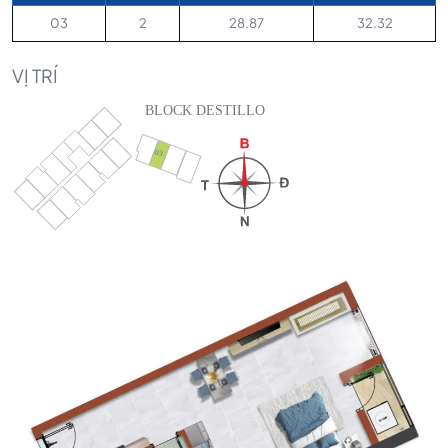
03
2
28.87
32.32
VỊ TRÍ