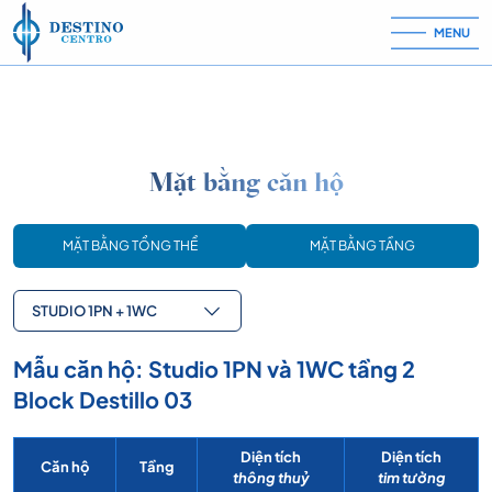
Skip to content
MENU
Mặt bằng căn hộ
MẶT BẰNG TỔNG THỂ
MẶT BẰNG TẦNG
STUDIO 1PN + 1WC
Mẫu căn hộ: Studio 1PN và 1WC tầng 2
Block Destillo 03
Diện tích
Diện tích
Căn hộ
Tầng
thông thuỷ
tim tường