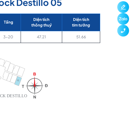
ock Destillo 05
Diện tích
Diện tích
Tầng
thông thuỷ
tim tường
3-20
47.21
51.66