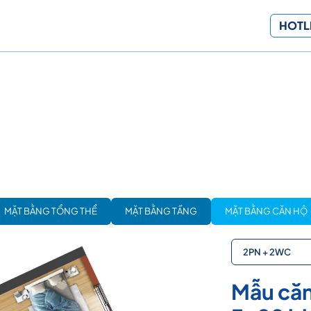
HOTLI
MẶT BẰNG TỔNG THỂ
MẶT BẰNG TẦNG
MẶT BẰNG CĂN HỘ
2PN + 2WC
Mẫu căn