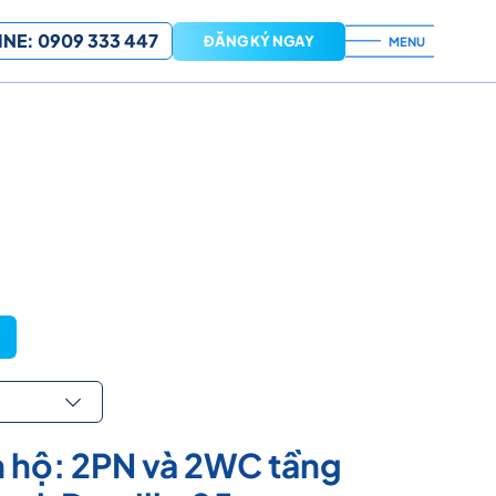
NE: 0909 333 447
ĐĂNG KÝ NGAY
MENU
 hộ: 2PN và 2WC tầng