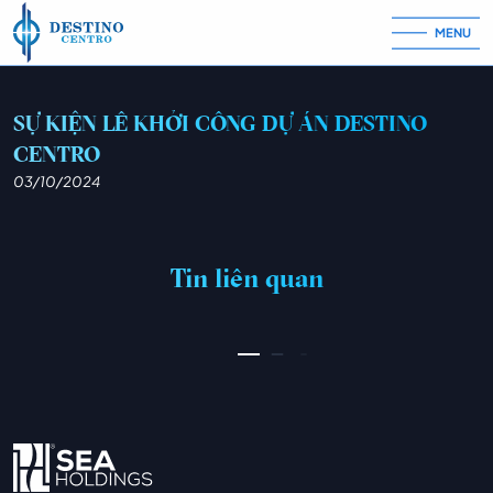
MENU
Skip to content
SỰ KIỆN LỄ KHỞI CÔNG DỰ ÁN DESTINO
CENTRO
03/10/2024
PIN UP CASINO – AZƏRBAYCANDA ONLAYN KAZINO PIN-UP
03/07/2026
Tin liên quan
XEM THÊM