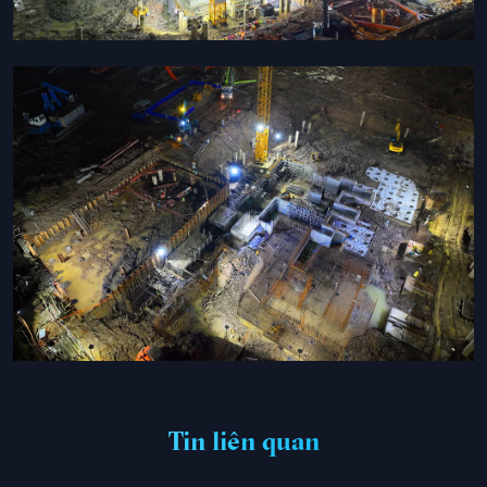
[CẬP NHẬT] TIẾN ĐỘ THI CÔNG DỰ ÁN DESTINO CENTRO THÁNG
7/2026 MỚI NHẤT
26/07/2026
Tin liên quan
XEM THÊM