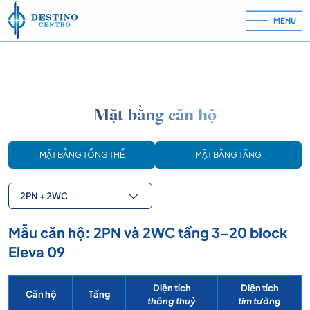
Skip to content
MENU
Mặt bằng căn hộ
MẶT BẰNG TỔNG THỂ
MẶT BẰNG TẦNG
2PN + 2WC
Mẫu căn hộ: 2PN và 2WC tầng 3-20 block
Eleva 09
Diện tích
Diện tích
Căn hộ
Tầng
thông thuỷ
tim tường