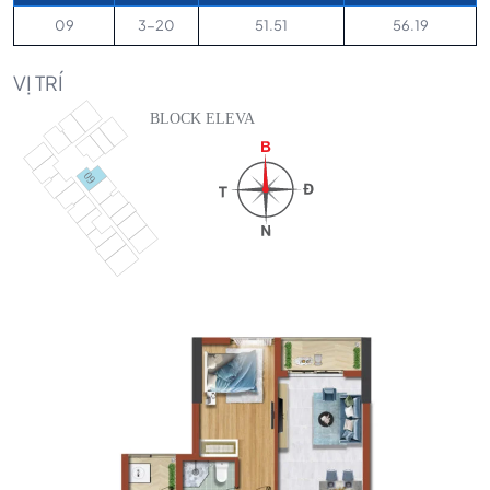
09
3-20
51.51
56.19
VỊ TRÍ