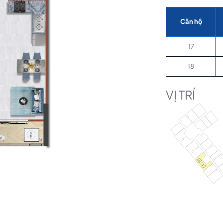
Căn hộ
17
18
VỊ TRÍ