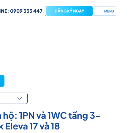
NE: 0909 333 447
ĐĂNG KÝ NGAY
MENU
 hộ: 1PN và 1WC tầng 3-
 Eleva 17 và 18