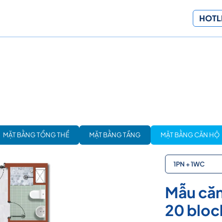
HOTLI
MẶT BẰNG TỔNG THỂ
MẶT BẰNG TẦNG
MẶT BẰNG CĂN HỘ
1PN + 1WC
Mẫu căn
20 block