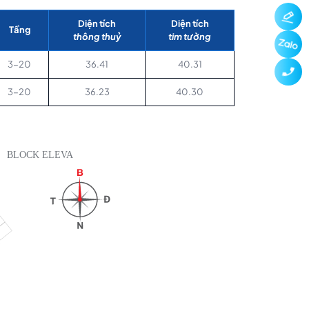
Diện tích
Diện tích
Tầng
thông thuỷ
tim tường
3-20
36.41
40.31
3-20
36.23
40.30