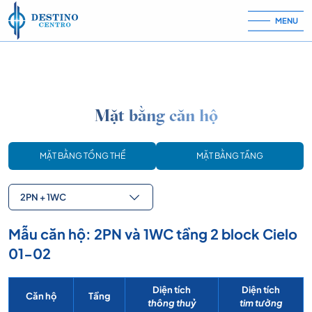
Skip to content
MENU
Mặt bằng căn hộ
MẶT BẰNG TỔNG THỂ
MẶT BẰNG TẦNG
2PN + 1WC
Mẫu căn hộ: 2PN và 1WC tầng 2 block Cielo
01-02
Diện tích
Diện tích
Căn hộ
Tầng
thông thuỷ
tim tường