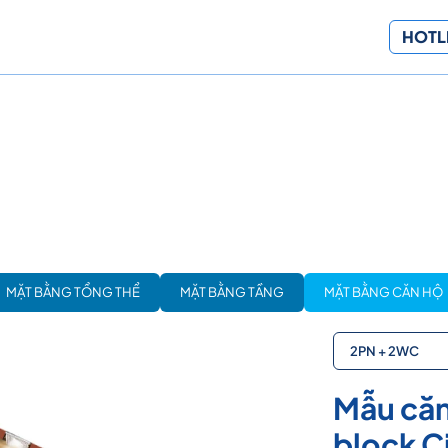
HOTLI
MẶT BẰNG TỔNG THỂ
MẶT BẰNG TẦNG
MẶT BẰNG CĂN HỘ
2PN + 2WC
Mẫu căn
block Ci