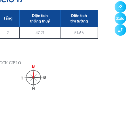
Diện tích
Diện tích
Tầng
thông thuỷ
tim tường
2
47.21
51.66