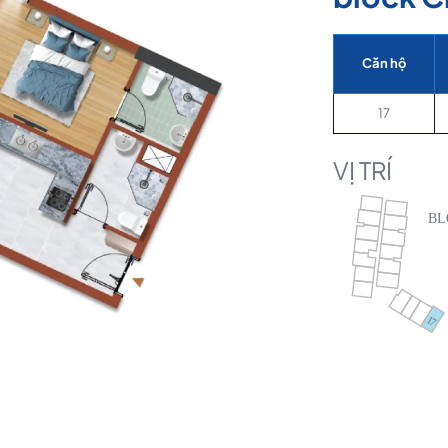
Căn hộ
17
VỊ TRÍ