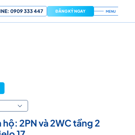
NE: 0909 333 447
ĐĂNG KÝ NGAY
MENU
 hộ: 2PN và 2WC tầng 2
elo 17