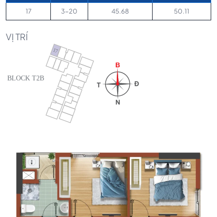
17
3-20
45.68
50.11
VỊ TRÍ