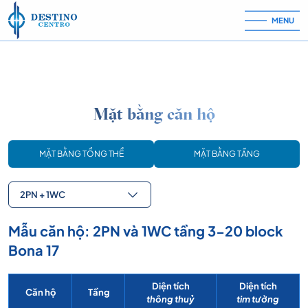
Skip to content
MENU
Mặt bằng căn hộ
MẶT BẰNG TỔNG THỂ
MẶT BẰNG TẦNG
2PN + 1WC
Mẫu căn hộ: 2PN và 1WC tầng 3-20 block
Bona 17
Diện tích
Diện tích
Căn hộ
Tầng
thông thuỷ
tim tường