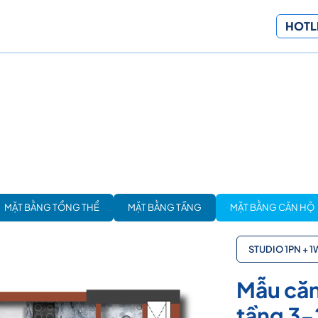
HOTLI
MẶT BẰNG TỔNG THỂ
MẶT BẰNG TẦNG
MẶT BẰNG CĂN HỘ
STUDIO 1PN + 
Mẫu căn
tầng 3-