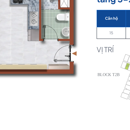
Căn hộ
15
VỊ TRÍ