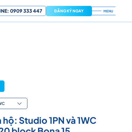
NE: 0909 333 447
ĐĂNG KÝ NGAY
MENU
1WC
 hộ: Studio 1PN và 1WC
20 block Bona 15