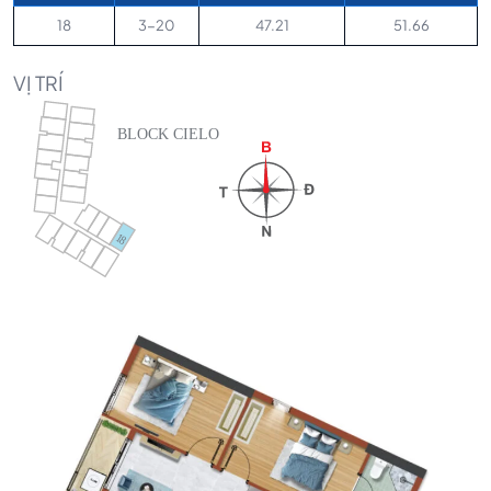
18
3-20
47.21
51.66
VỊ TRÍ