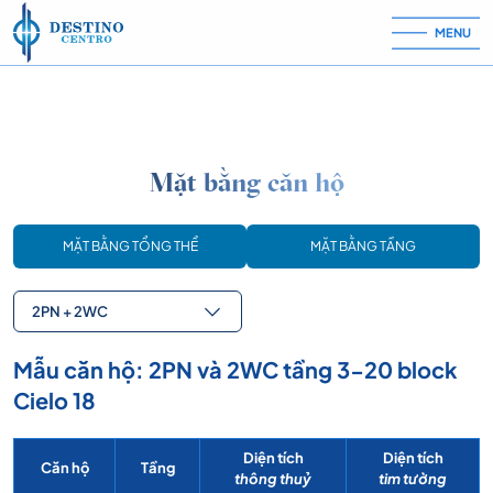
Skip to content
MENU
Mặt bằng căn hộ
MẶT BẰNG TỔNG THỂ
MẶT BẰNG TẦNG
2PN + 2WC
Mẫu căn hộ: 2PN và 2WC tầng 3-20 block
Cielo 18
Diện tích
Diện tích
Căn hộ
Tầng
thông thuỷ
tim tường