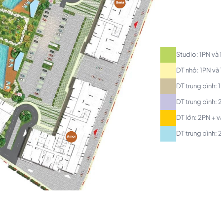
Studio: 1PN và
DT nhỏ: 1PN và
DT trung bình:
DT trung bình:
DT lớn: 2PN + 
DT trung bình: