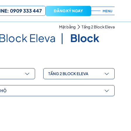
NE: 0909 333 447
ĐĂNG KÝ NGAY
MENU
Mặt bằng
Tầng 2 Block Eleva
Block Eleva
Block
TẦNG 2 BLOCK ELEVA
 HỘ