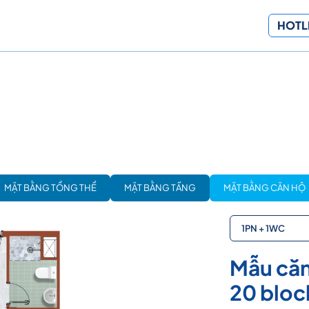
HOTLI
MẶT BẰNG TỔNG THỂ
MẶT BẰNG TẦNG
MẶT BẰNG CĂN HỘ
1PN + 1WC
Mẫu căn
20 bloc