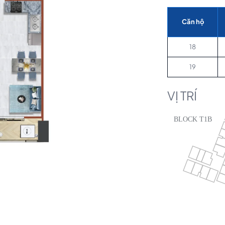
Căn hộ
18
19
VỊ TRÍ