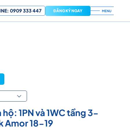
NE: 0909 333 447
ĐĂNG KÝ NGAY
MENU
 hộ: 1PN và 1WC tầng 3-
k Amor 18-19