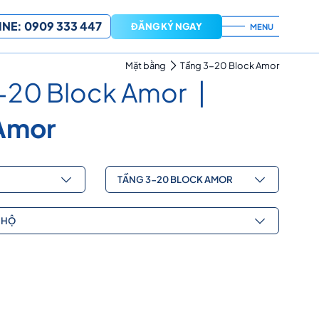
NE: 0909 333 447
ĐĂNG KÝ NGAY
MENU
Mặt bằng
Tầng 3-20 Block Amor
-20 Block Amor
Amor
TẦNG 3-20 BLOCK AMOR
 HỘ