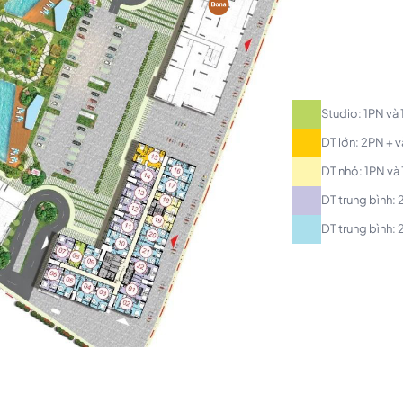
Studio: 1PN và
DT lớn: 2PN + 
DT nhỏ: 1PN và
DT trung bình:
DT trung bình: